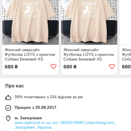
Жіночий оверсайз
Жіночий оверсайз
Жіно
Футболка LOYS з принтом
Футболка LOYS з принтом
Футб
Собаки Бежевий XS
Собаки Бежевий XS
Соб
680
680
680
₴
₴
Про нас
99% позитивних з 334 відгуків за рік
Працює з 25.08.2017
м. Запоріжжя
www.styleclub.in.ua тел. 0685578080 (viber/telegram),
Запоріжжя, Україна