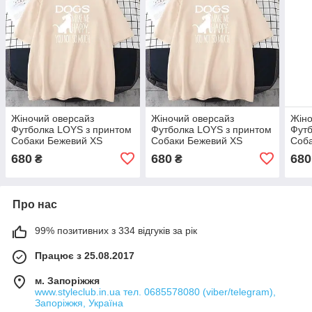
Жіночий оверсайз
Жіночий оверсайз
Жіно
Футболка LOYS з принтом
Футболка LOYS з принтом
Футб
Собаки Бежевий XS
Собаки Бежевий XS
Соб
680
680
680
₴
₴
Про нас
99% позитивних з 334 відгуків за рік
Працює з 25.08.2017
м. Запоріжжя
www.styleclub.in.ua тел. 0685578080 (viber/telegram),
Запоріжжя, Україна