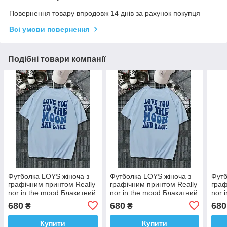
Повернення товару впродовж 14 днів за рахунок покупця
Всі умови повернення
Подібні товари компанії
Футболка LOYS жіноча з
Футболка LOYS жіноча з
Футб
графічним принтом Really
графічним принтом Really
граф
nor in the mood Блакитний
nor in the mood Блакитний
nor 
XS
XS
XS
680
680
680
₴
₴
Купити
Купити