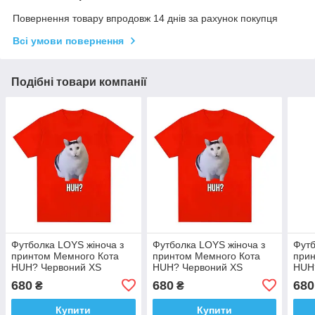
Повернення товару впродовж 14 днів за рахунок покупця
Всі умови повернення
Подібні товари компанії
Футболка LOYS жіноча з
Футболка LOYS жіноча з
Футб
принтом Мемного Кота
принтом Мемного Кота
прин
HUH? Червоний XS
HUH? Червоний XS
HUH
680
680
680
₴
₴
Купити
Купити