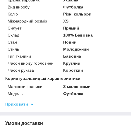
Вид виробу
Футболка
Колір
Різні кольори
Міжнародний розмір
XS
Силует
Прямий
Склад
100% Бавовна
Стан
Новий
Стиль
Молодіжний
Тип тканини
Бавовна
Фасон вирізу горловини
Круглий
Фасон рукава
Короткий
Користувальницькі характеристики
Малюнки і написи
З малюнками
Модель
Футболка
Приховати
Умови доставки