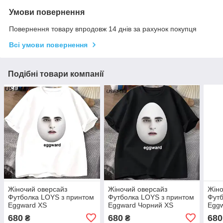
Умови повернення
Повернення товару впродовж 14 днів за рахунок покупця
Всі умови повернення
Подібні товари компанії
Жіночий оверсайз
Жіночий оверсайз
Жіно
Футболка LOYS з принтом
Футболка LOYS з принтом
Футб
Eggward XS
Eggward Чорний XS
Eggw
680
680
680
₴
₴