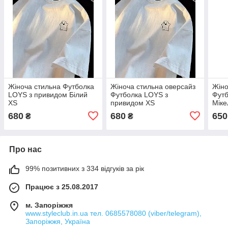
Жіноча стильна Футболка
Жіноча стильна оверсайз
Жіно
LOYS з привидом Білий
Футболка LOYS з
Футб
XS
привидом XS
Міке
Адам
680
680
650
₴
₴
Про нас
99% позитивних з 334 відгуків за рік
Працює з 25.08.2017
м. Запоріжжя
www.styleclub.in.ua тел. 0685578080 (viber/telegram),
Запоріжжя, Україна