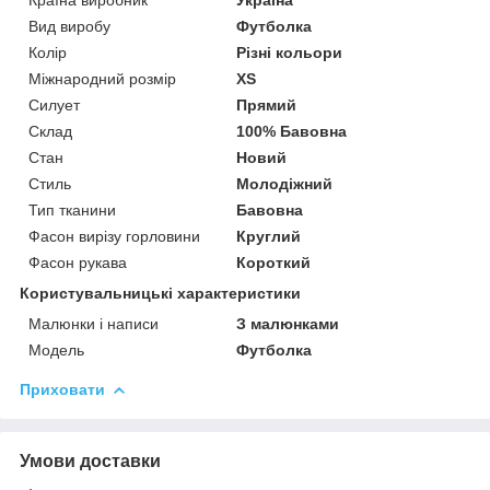
Вид виробу
Футболка
Колір
Різні кольори
Міжнародний розмір
XS
Силует
Прямий
Склад
100% Бавовна
Стан
Новий
Стиль
Молодіжний
Тип тканини
Бавовна
Фасон вирізу горловини
Круглий
Фасон рукава
Короткий
Користувальницькі характеристики
Малюнки і написи
З малюнками
Модель
Футболка
Приховати
Умови доставки