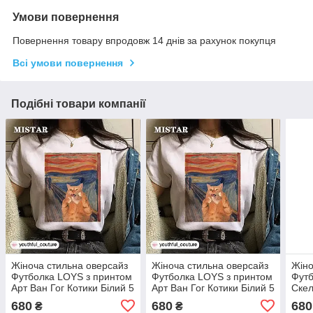
Умови повернення
Повернення товару впродовж 14 днів за рахунок покупця
Всі умови повернення
Подібні товари компанії
Жіноча стильна оверсайз
Жіноча стильна оверсайз
Жіно
Футболка LOYS з принтом
Футболка LOYS з принтом
Футб
Арт Ван Гог Котики Білий 5
Арт Ван Гог Котики Білий 5
Скел
XS
XS
680
680
680
₴
₴