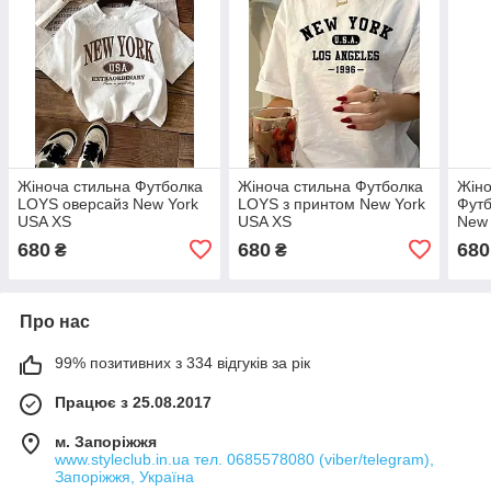
Жіноча стильна Футболка
Жіноча стильна Футболка
Жіно
LOYS оверсайз New York
LOYS з принтом New York
Футб
USA XS
USA XS
New 
680
680
680
₴
₴
Про нас
99% позитивних з 334 відгуків за рік
Працює з 25.08.2017
м. Запоріжжя
www.styleclub.in.ua тел. 0685578080 (viber/telegram),
Запоріжжя, Україна