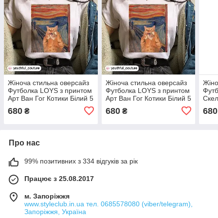
Жіноча стильна оверсайз
Жіноча стильна оверсайз
Жіно
Футболка LOYS з принтом
Футболка LOYS з принтом
Футб
Арт Ван Гог Котики Білий 5
Арт Ван Гог Котики Білий 5
Скел
XS
XS
680
680
680
₴
₴
Про нас
99% позитивних з 334 відгуків за рік
Працює з 25.08.2017
м. Запоріжжя
www.styleclub.in.ua тел. 0685578080 (viber/telegram),
Запоріжжя, Україна