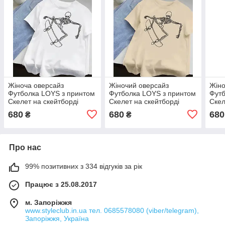
Жіноча оверсайз
Жіночий оверсайз
Жіно
Футболка LOYS з принтом
Футболка LOYS з принтом
Футб
Скелет на скейтборді
Скелет на скейтборді
Скел
Білий XS
Бежевій XS
Беже
680
680
680
₴
₴
Про нас
99% позитивних з 334 відгуків за рік
Працює з 25.08.2017
м. Запоріжжя
www.styleclub.in.ua тел. 0685578080 (viber/telegram),
Запоріжжя, Україна