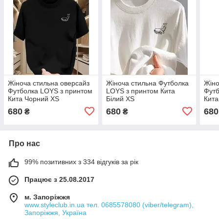
Жіноча стильна оверсайз
Жіноча стильна Футболка
Жіно
Футболка LOYS з принтом
LOYS з принтом Кита
Футб
Кита Чорний XS
Білий XS
Кита
680
680
680
₴
₴
Про нас
99% позитивних з 334 відгуків за рік
Працює з 25.08.2017
м. Запоріжжя
www.styleclub.in.ua тел. 0685578080 (viber/telegram),
Запоріжжя, Україна