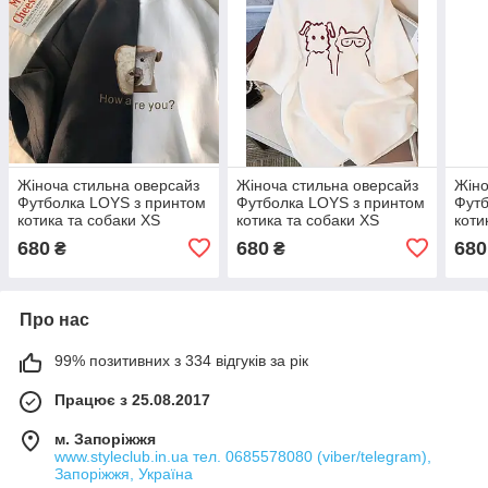
Жіноча стильна оверсайз
Жіноча стильна оверсайз
Жіно
Футболка LOYS з принтом
Футболка LOYS з принтом
Футб
котика та собаки XS
котика та собаки XS
коти
XS
680
680
680
₴
₴
Про нас
99% позитивних з 334 відгуків за рік
Працює з 25.08.2017
м. Запоріжжя
www.styleclub.in.ua тел. 0685578080 (viber/telegram),
Запоріжжя, Україна