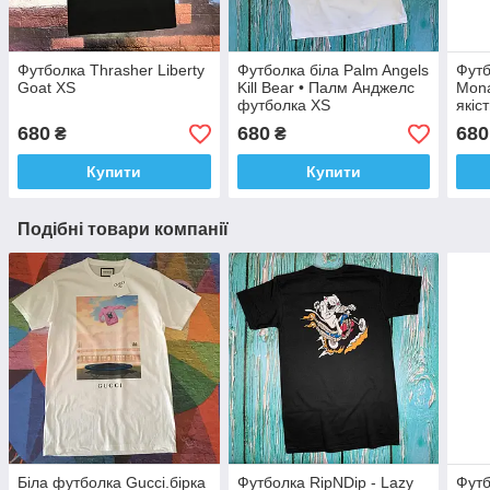
Футболка Thrasher Liberty
Футболка біла Palm Angels
Футб
Goat XS
Kill Bear • Палм Анджелс
Mona
футболка XS
якіст
розм
680
680
680
₴
₴
Купити
Купити
Подібні товари компанії
Біла футболка Gucci.бірка
Футболка RipNDip - Lazy
Футб