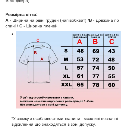
менеджера)
Розмірна сітка:
A
- Ширина на рівні грудей (напівобхват) /
B
- Довжина по
спині /
C
- Ширина плечей
*У звязку з особливостями тканини , можливі незначні
відхилення що знаходяться в зоні допуску.