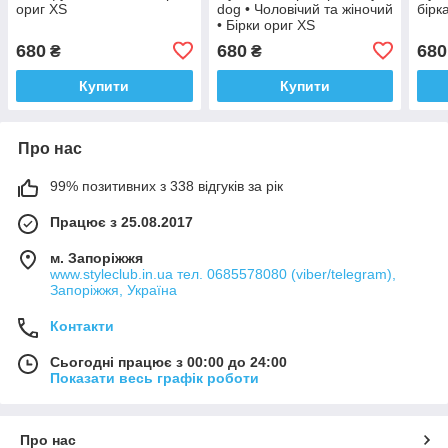
ориг XS
dog • Чоловічий та жіночий
бірк
• Бірки ориг XS
680
680
680
₴
₴
Купити
Купити
Про нас
99% позитивних з 338 відгуків за рік
Працює з 25.08.2017
м. Запоріжжя
www.styleclub.in.ua тел. 0685578080 (viber/telegram),
Запоріжжя, Україна
Контакти
Сьогодні працює з 00:00 до 24:00
Показати весь графік роботи
Про нас