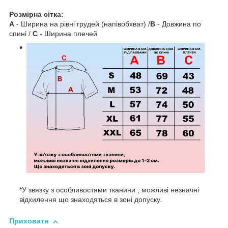
Розмірна сітка:
A
- Ширина на рівні грудей (напівобхват) /
B
- Довжина по
спині /
C
- Ширина плечей
*У звязку з особливостями тканини , можливі незначні
відхилення що знаходяться в зоні допуску.
Приховати