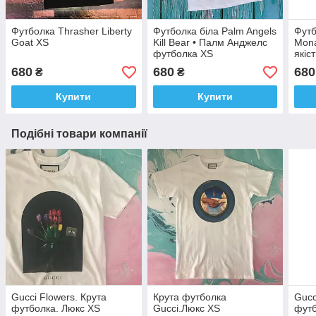
Футболка Thrasher Liberty
Футболка біла Palm Angels
Футб
Goat XS
Kill Bear • Палм Анджелс
Mona
футболка XS
якіст
розм
680
680
680
₴
₴
Купити
Купити
Подібні товари компанії
Gucci Flowers. Крута
Крута футболка
Gucc
футболка. Люкс XS
Gucci.Люкс XS
футб