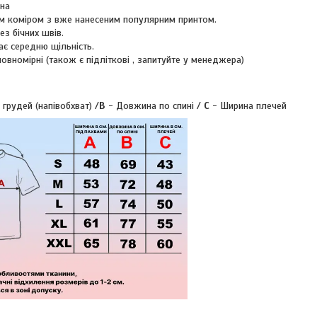
вна
м коміром з вже нанесеним популярним принтом.
ез бічних швів.
ає середню щільність.
повномірні (також є підліткові , запитуйте у менеджера)
 грудей (напівобхват) /
B
- Довжина по спині /
C
- Ширина плечей