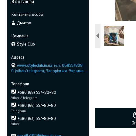
Контакти
Дмитро
Style Club
www.styleclub.in.ua тел. 068557808
0 (viber/telegram), Запоріжжя, Україна
+380 (68) 557-80-80
Viber / Telegram
+380 (66) 557-80-80
Telegram
+380 (63) 557-80-80
О
Viber
mozilla1004@gmail.com