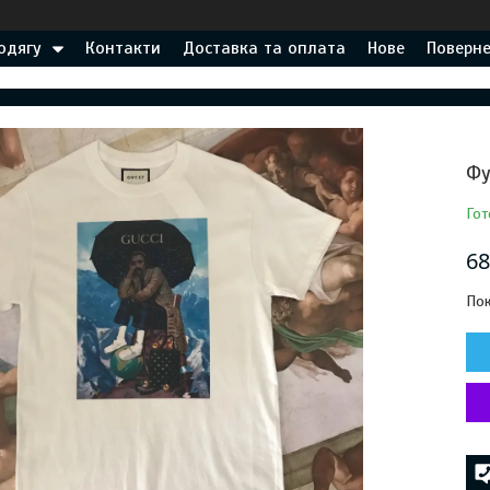
одягу
Контакти
Доставка та оплата
Нове
Поверне
Фу
Гот
68
Пок