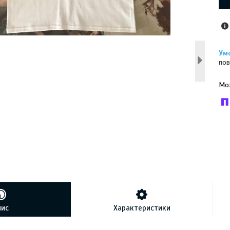
пов
У к
буд
пис
Характеристики