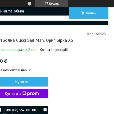
Кошик
ння та обмін
Кошик
Код:
W0523
тболка Gucci Sad Man. Ориг бірка XS
ово до відправки 2 од.
Оптом і в роздріб
0 ₴
азати оптові ціни
Купити
Купити з
+380 (68) 557-80-80