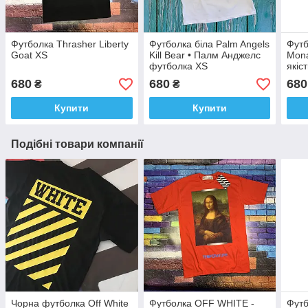
Футболка Thrasher Liberty
Футболка біла Palm Angels
Футб
Goat XS
Kill Bear • Палм Анджелс
Mona
футболка XS
якіст
розм
680
680
680
₴
₴
Купити
Купити
Подібні товари компанії
Чорна футболка Off White
Футболка OFF WHITE -
Футб