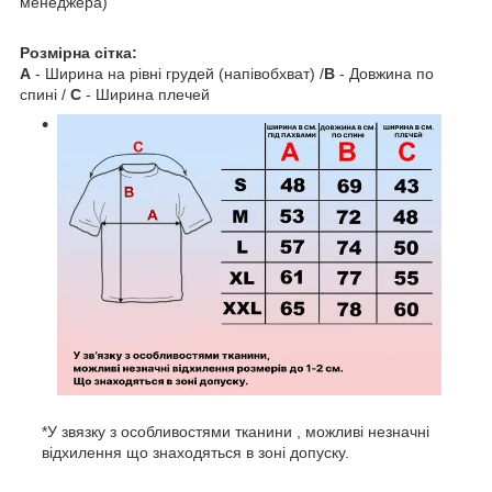
менеджера)
Розмірна сітка:
A
- Ширина на рівні грудей (напівобхват) /
B
- Довжина по
спині /
C
- Ширина плечей
*У звязку з особливостями тканини , можливі незначні
відхилення що знаходяться в зоні допуску.