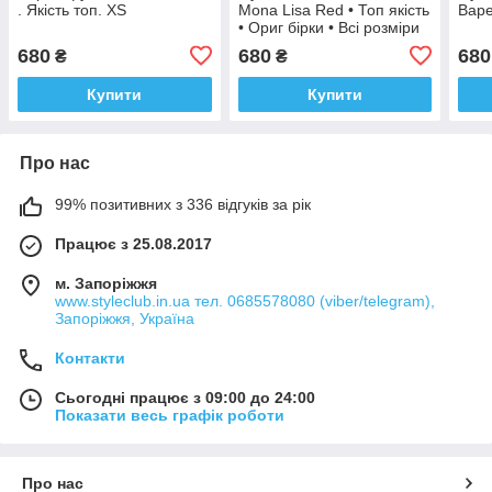
. Якість топ. XS
Mona Lisa Red • Топ якість
Bap
• Ориг бірки • Всі розміри
XS
680
680
680
₴
₴
Купити
Купити
Про нас
99% позитивних з 336 відгуків за рік
Працює з 25.08.2017
м. Запоріжжя
www.styleclub.in.ua тел. 0685578080 (viber/telegram),
Запоріжжя, Україна
Контакти
Сьогодні працює з 09:00 до 24:00
Показати весь графік роботи
Про нас