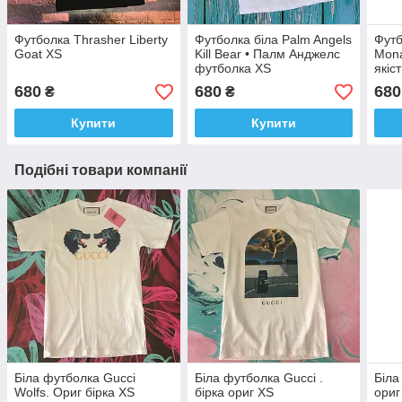
Футболка Thrasher Liberty
Футболка біла Palm Angels
Футб
Goat XS
Kill Bear • Палм Анджелс
Mona
футболка XS
якіст
розм
680
680
680
₴
₴
Купити
Купити
Подібні товари компанії
Біла футболка Gucci
Біла футболка Gucci .
Біла
Wolfs. Ориг бірка XS
бірка ориг XS
ориг