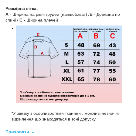
Розмірна сітка:
A
- Ширина на рівні грудей (напівобхват) /
B
- Довжина по
спині /
C
- Ширина плечей
*У звязку з особливостями тканини , можливі незначні
відхилення що знаходяться в зоні допуску.
Приховати